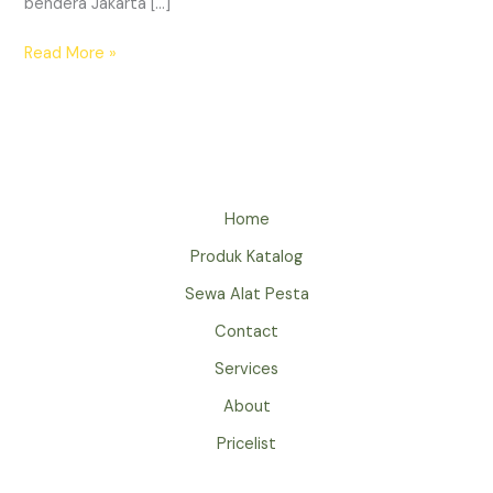
bendera Jakarta […]
SEWA
Read More »
TIANG
BENDERA
JAKARTA
PUSAT
EVENT
KENEGARAAN
Home
Produk Katalog
Sewa Alat Pesta
Contact
Services
About
Pricelist