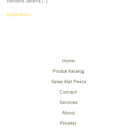
bendera Jakarta […]
SEWA
Read More »
TIANG
BENDERA
JAKARTA
PUSAT
EVENT
KENEGARAAN
Home
Produk Katalog
Sewa Alat Pesta
Contact
Services
About
Pricelist