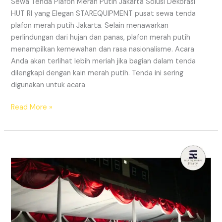
Sewa Tenda Plafon Merah Putih Jakarta Solusi Dekorasi
HUT RI yang Elegan STAREQUIPMENT pusat sewa tenda
plafon merah putih Jakarta. Selain menawarkan
perlindungan dari hujan dan panas, plafon merah putih
menampilkan kemewahan dan rasa nasionalisme. Acara
Anda akan terlihat lebih meriah jika bagian dalam tenda
dilengkapi dengan kain merah putih. Tenda ini sering
digunakan untuk acara
SEWA
Read More »
TENDA
PLAFON
MERAH
PUTIH
JAKARTA