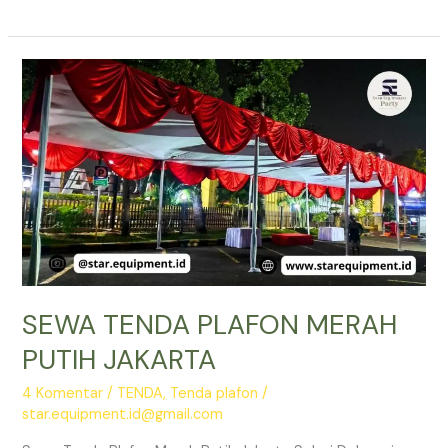
TENDA
PLAFON
PASAR
MINGGU
JAKARTA
SELATAN
SEWA TENDA PLAFON MERAH
PUTIH JAKARTA
4 Komentar
/
TENDA
,
Tenda plafon
/
star.equipment.id@gmail.com