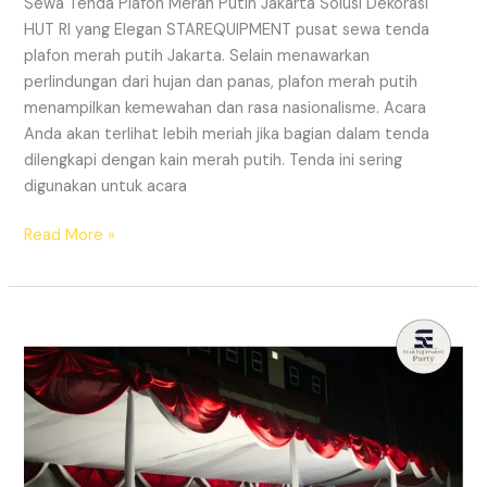
Sewa Tenda Plafon Merah Putih Jakarta Solusi Dekorasi
HUT RI yang Elegan STAREQUIPMENT pusat sewa tenda
plafon merah putih Jakarta. Selain menawarkan
perlindungan dari hujan dan panas, plafon merah putih
menampilkan kemewahan dan rasa nasionalisme. Acara
Anda akan terlihat lebih meriah jika bagian dalam tenda
dilengkapi dengan kain merah putih. Tenda ini sering
digunakan untuk acara
SEWA
Read More »
TENDA
PLAFON
MERAH
PUTIH
JAKARTA