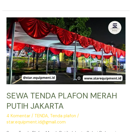
TENDA
PLAFON
PASAR
MINGGU
JAKARTA
SELATAN
SEWA TENDA PLAFON MERAH
PUTIH JAKARTA
4 Komentar
/
TENDA
,
Tenda plafon
/
star.equipment.id@gmail.com