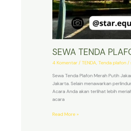
SEWA TENDA PLAF
4 Komentar
/
TENDA
,
Tenda plafon
/
Sewa Tenda Plafon Merah Putih Jaka
Jakarta. Selain menawarkan perlindu
Acara Anda akan terlihat lebih meria
acara
SEWA
Read More »
TENDA
PLAFON