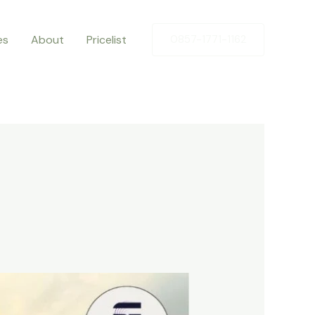
es
About
Pricelist
0857-1771-1162