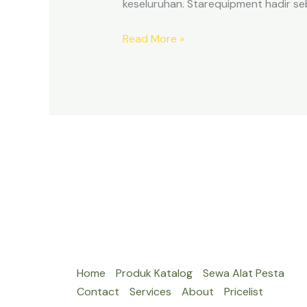
keseluruhan. Starequipment hadir se
SEWA
Read More »
TENDA
PLAFON
JAKARTA
UNTUK
EVENT
WEDDING
Home
Produk Katalog
Sewa Alat Pesta
Contact
Services
About
Pricelist