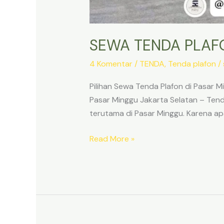
SEWA TENDA PLAF
4 Komentar
/
TENDA
,
Tenda plafon
/
Pilihan Sewa Tenda Plafon di Pasar
Pasar Minggu Jakarta Selatan – Tend
terutama di Pasar Minggu. Karena a
SEWA
Read More »
TENDA
PLAFON
PASAR
MINGGU
JAKARTA
SELATAN