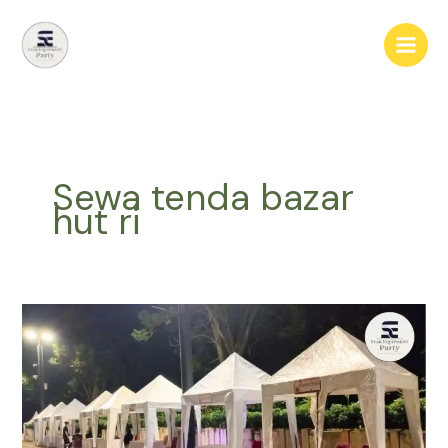
Lewati
ke
konten
Sewa tenda bazar
hut ri