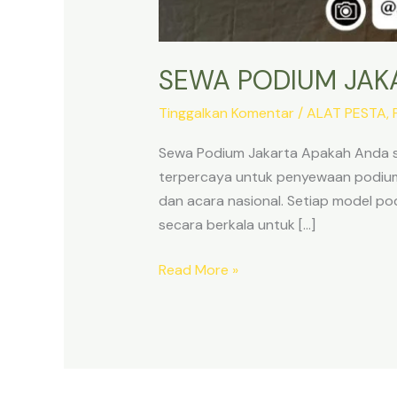
SEWA PODIUM JAK
Tinggalkan Komentar
/
ALAT PESTA
,
Sewa Podium Jakarta Apakah Anda se
terpercaya untuk penyewaan podium d
dan acara nasional. Setiap model po
secara berkala untuk […]
SEWA
Read More »
PODIUM
JAKARTA