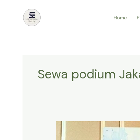
Lewati
ke
Home
P
konten
Sewa podium Jak