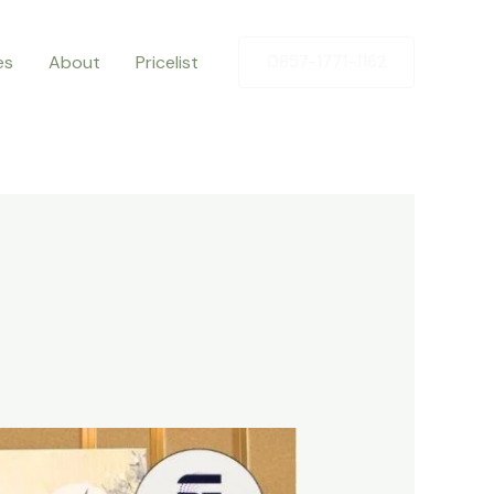
es
About
Pricelist
0857-1771-1162