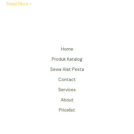
SEWA
Read More »
TIANG
BENDERA
HUT
RI
JAKARTA
Home
Produk Katalog
Sewa Alat Pesta
Contact
Services
About
Pricelist