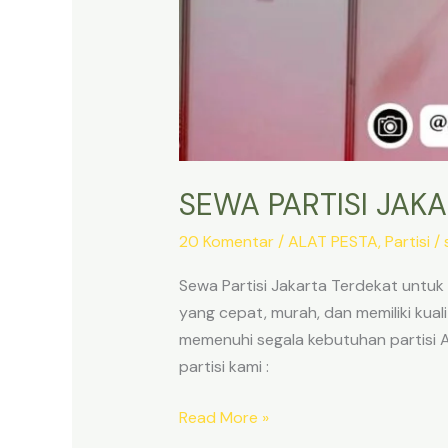
SEWA PARTISI JAK
20 Komentar
/
ALAT PESTA
,
Partisi
/
Sewa Partisi Jakarta Terdekat untu
yang cepat, murah, dan memiliki ku
memenuhi segala kebutuhan partisi An
partisi kami :
SEWA
Read More »
PARTISI