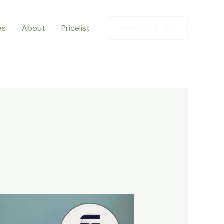
es
About
Pricelist
0857-1771-1162