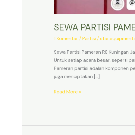
SEWA PARTISI PAM
1 Komentar
/
Partisi
/
star.equipment
Sewa Partisi Pameran R8 Kuningan Ja
Untuk setiap acara besar, seperti pa
Pameran partisi adalah komponen pen
juga menciptakan […]
SEWA
Read More »
PARTISI
PAMERAN
R8
KUNINGAN
JAKARTA