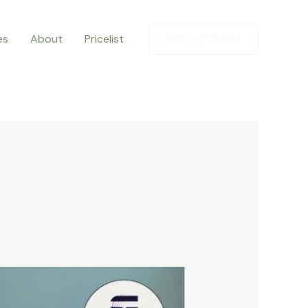
es
About
Pricelist
0857-1771-1162