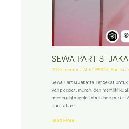
SEWA PARTISI JAK
20 Komentar
/
ALAT PESTA
,
Partisi
/
Sewa Partisi Jakarta Terdekat untu
yang cepat, murah, dan memiliki ku
memenuhi segala kebutuhan partisi An
partisi kami :
SEWA
Read More »
PARTISI