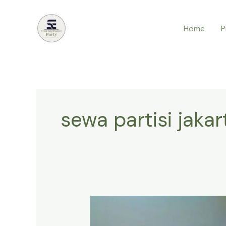
Lewati
ke
Home
P
konten
sewa partisi jakar