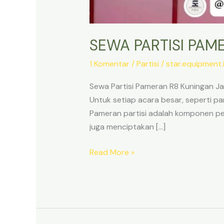
SEWA PARTISI PAM
1 Komentar
/
Partisi
/
star.equipment
Sewa Partisi Pameran R8 Kuningan Ja
Untuk setiap acara besar, seperti pa
Pameran partisi adalah komponen pen
juga menciptakan […]
SEWA
Read More »
PARTISI
PAMERAN
R8
KUNINGAN
JAKARTA