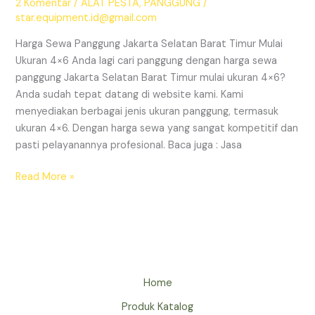
2 Komentar
/
ALAT PESTA
,
PANGGUNG
/
star.equipment.id@gmail.com
Harga Sewa Panggung Jakarta Selatan Barat Timur Mulai
Ukuran 4×6 Anda lagi cari panggung dengan harga sewa
panggung Jakarta Selatan Barat Timur mulai ukuran 4×6?
Anda sudah tepat datang di website kami. Kami
menyediakan berbagai jenis ukuran panggung, termasuk
ukuran 4×6. Dengan harga sewa yang sangat kompetitif dan
pasti pelayanannya profesional. Baca juga : Jasa
HARGA
Read More »
SEWA
PANGGUNG
JAKARTA
SELATAN
BARAT
TIMUR
Home
MULAI
Produk Katalog
UKURAN