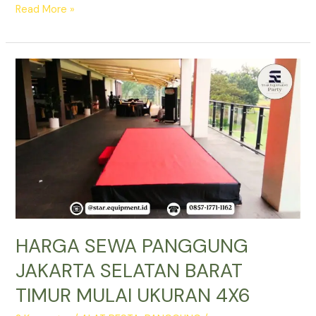
SEWA
Read More »
PANGGUNG
ACARA
17
AGUSTUS
JAKARTA
HARGA SEWA PANGGUNG
JAKARTA SELATAN BARAT
TIMUR MULAI UKURAN 4X6