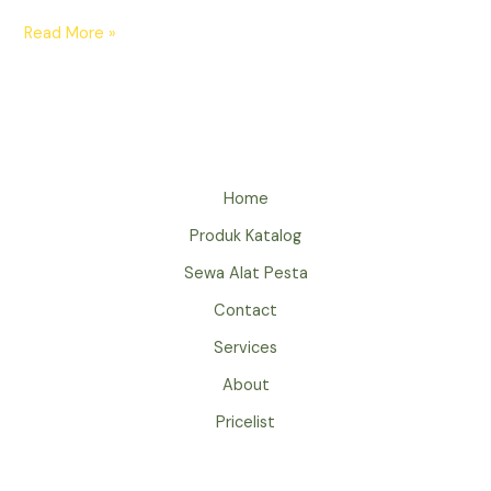
HARGA
Read More »
SEWA
PANGGUNG
JAKARTA
SELATAN
BARAT
TIMUR
Home
MULAI
Produk Katalog
UKURAN
4X6
Sewa Alat Pesta
Contact
Services
About
Pricelist