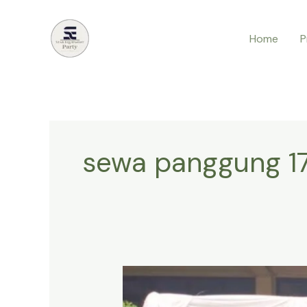
Lewati
ke
Home
P
konten
sewa panggung 17