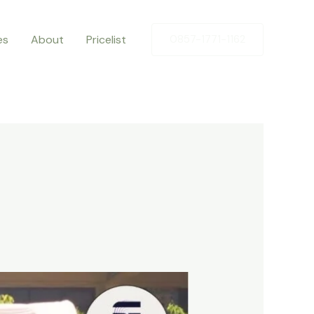
es
About
Pricelist
0857-1771-1162