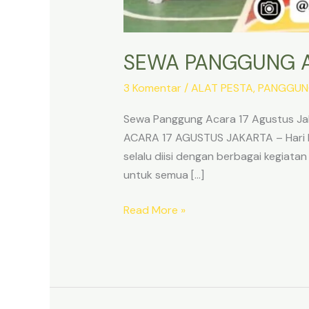
SEWA PANGGUNG A
3 Komentar
/
ALAT PESTA
,
PANGGU
Sewa Panggung Acara 17 Agustus J
ACARA 17 AGUSTUS JAKARTA – Hari Ke
selalu diisi dengan berbagai kegiata
untuk semua […]
SEWA
Read More »
PANGGUNG
ACARA
17
AGUSTUS
JAKARTA