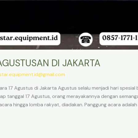
GUSTUSAN DI JAKARTA
star.equipment.id@gmail.com
 17 Agustus di Jakarta Agustus selalu menjadi hari spesial b
ap tanggal 17 Agustus, orang merayakannya dengan semangat 
pacara hingga lomba rakyat, diadakan. Panggung acara adalah 