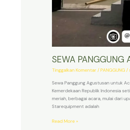
SEWA PANGGUNG A
Tinggalkan Komentar
/
PANGGUNG
/
Sewa Panggung Agustusan untuk Acara
Kemerdekaan Republik Indonesia seti
meriah, berbagai acara, mulai dari u
Starequipment adalah
SEWA
Read More »
PANGGUNG