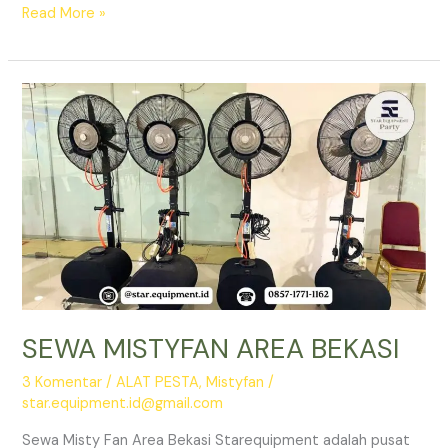
SEWA
Read More »
MISTYFAN
JAKARTA
UNTUK
ACARA
KEMERDEKAAN
SEWA MISTYFAN AREA BEKASI
3 Komentar
/
ALAT PESTA
,
Mistyfan
/
star.equipment.id@gmail.com
Sewa Misty Fan Area Bekasi Starequipment adalah pusat