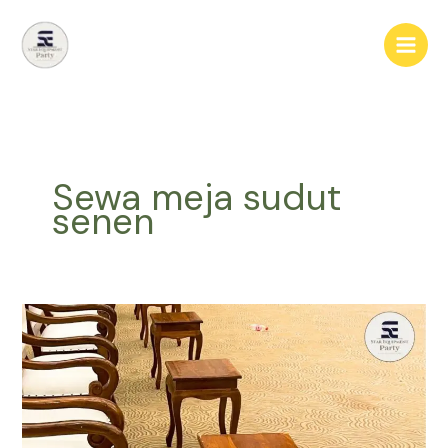
Lewati
ke
konten
Sewa meja sudut
senen