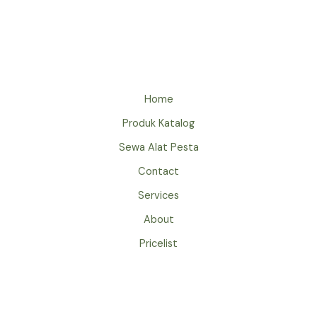
MEJA
RETRO
JAKARTA
UNTUK
BERBAGAI
JENIS
Home
EVENT
Produk Katalog
Sewa Alat Pesta
Contact
Services
About
Pricelist