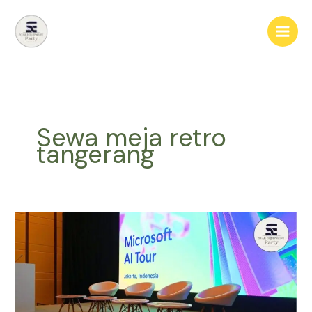
Lewati
ke
konten
Sewa meja retro
tangerang