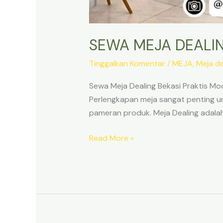
SEWA MEJA DEALIN
Tinggalkan Komentar
/
MEJA
,
Meja de
Sewa Meja Dealing Bekasi Praktis Mo
Perlengkapan meja sangat penting unt
pameran produk. Meja Dealing adalah
SEWA
Read More »
MEJA
DEALING
BEKASI