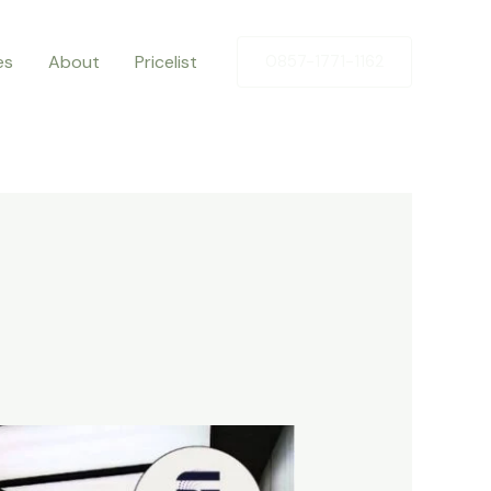
es
About
Pricelist
0857-1771-1162