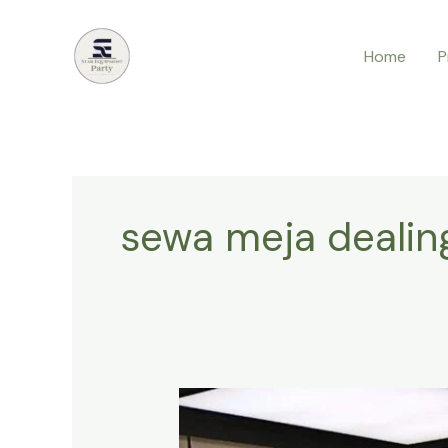
Lewati
ke
Home
P
konten
sewa meja dealin