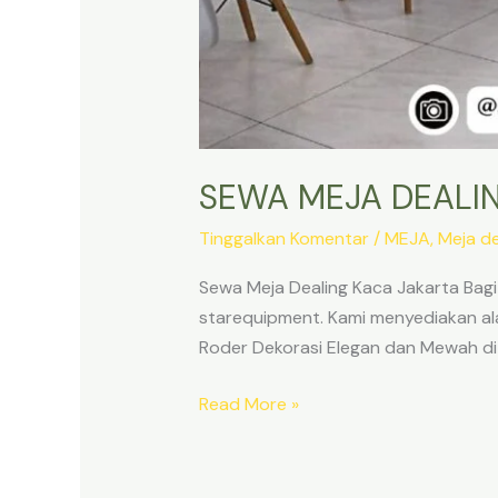
SEWA MEJA DEALI
Tinggalkan Komentar
/
MEJA
,
Meja de
Sewa Meja Dealing Kaca Jakarta Bagi 
starequipment. Kami menyediakan ala
Roder Dekorasi Elegan dan Mewah di 
SEWA
Read More »
MEJA
DEALING
KACA