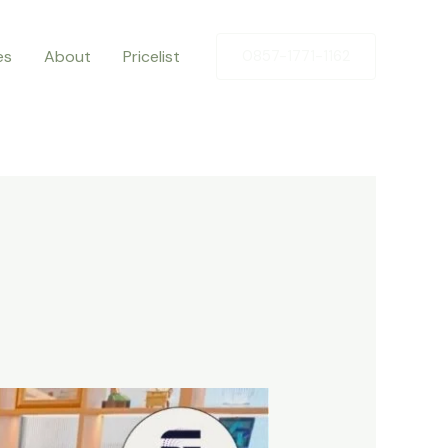
es
About
Pricelist
0857-1771-1162