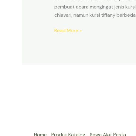
pembuat acara mengingat jenis kursi 
chiavari, namun kursi tiffany berbeda
Jasa
Read More »
Sewa
Kursi
Tiffany
Jakarta
Home
Produk Katalog
Sewa Alat Pesta