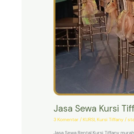
Jasa Sewa Kursi Tif
3 Komentar
/
KURSI
,
Kursi Tiffany
/
st
Jasa Sewa Rental Kursi Tiffany murah 