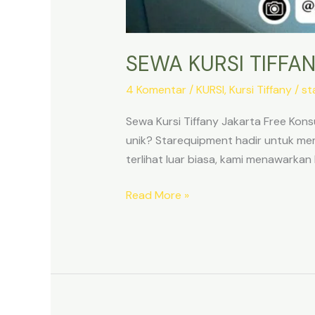
SEWA KURSI TIFFA
4 Komentar
/
KURSI
,
Kursi Tiffany
/
st
Sewa Kursi Tiffany Jakarta Free Ko
unik? Starequipment hadir untuk me
terlihat luar biasa, kami menawarkan l
SEWA
Read More »
KURSI
TIFFANY
JAKARTA
FREE
KONSULTASI