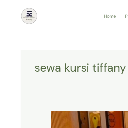
Lewati
ke
Home
P
konten
sewa kursi tiffan