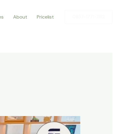
es
About
Pricelist
0857-1771-1162