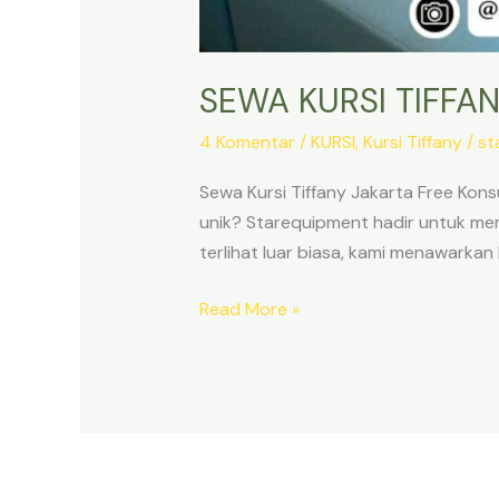
SEWA KURSI TIFFA
4 Komentar
/
KURSI
,
Kursi Tiffany
/
st
Sewa Kursi Tiffany Jakarta Free Ko
unik? Starequipment hadir untuk me
terlihat luar biasa, kami menawarkan l
SEWA
Read More »
KURSI
TIFFANY
JAKARTA
FREE
KONSULTASI