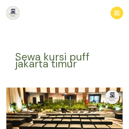
Lewati
ke
konten
Sewa kursi puff
jakarta timur