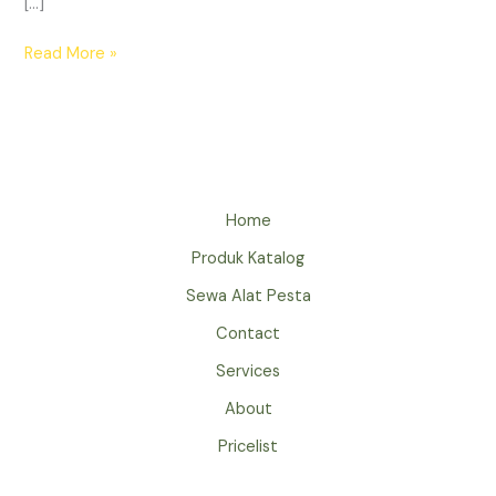
[…]
SEWA
Read More »
KARPET
SAJADAH
DI
JAKARTA
BERSIH
WANGI
Home
SIAP
Produk Katalog
PAKAI
Sewa Alat Pesta
Contact
Services
About
Pricelist