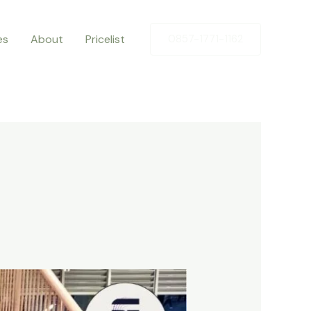
es
About
Pricelist
0857-1771-1162