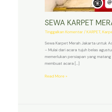
SEWA KARPET MER
Tinggalkan Komentar
/
KARPET
,
Karp
Sewa Karpet Merah Jakarta untuk A
– Mulai dari acara tujuh belas agus
memerlukan persiapan yang matang a
membuat acara […]
SEWA
Read More »
KARPET
MERAH
JAKARTA