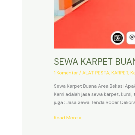
SEWA KARPET BUAN
1 Komentar
/
ALAT PESTA
,
KARPET
,
K
Sewa Karpet Buana Area Bekasi Apak
Kami adalah jasa sewa karpet, kursi, 
juga : Jasa Sewa Tenda Roder Dekor
SEWA
Read More »
KARPET
BUANA