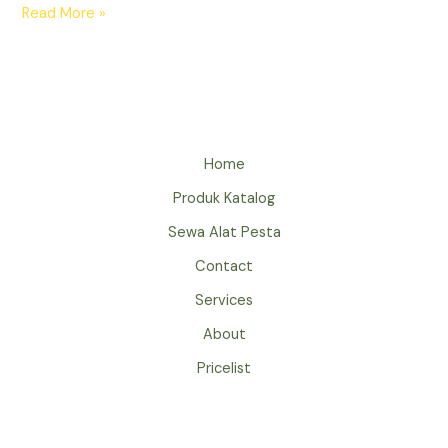
SEWA
Read More »
GUBUKAN
PRASMANAN
BEKASI
PROMO
FREE
ONGKIR
Home
Produk Katalog
Sewa Alat Pesta
Contact
Services
About
Pricelist