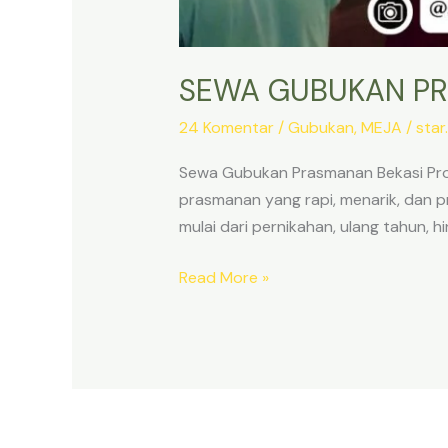
SEWA GUBUKAN PR
24 Komentar
/
Gubukan
,
MEJA
/
star
Sewa Gubukan Prasmanan Bekasi Pro
prasmanan yang rapi, menarik, dan p
mulai dari pernikahan, ulang tahun,
SEWA
Read More »
GUBUKAN
PRASMANAN
BEKASI
PROMO
FREE
ONGKIR