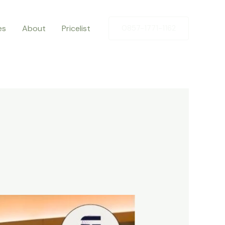
es
About
Pricelist
0857-1771-1162