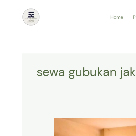
Lewati
ke
Home
P
konten
sewa gubukan jak