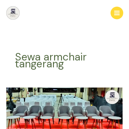
Lewati
ke
konten
Sewa armchair
tangerang