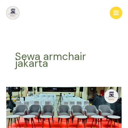
Lewati
ke
konten
Sewa armchair
jakarta