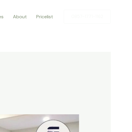
es
About
Pricelist
0857-1771-1162