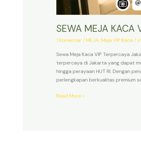
SEWA MEJA KACA V
1 Komentar
/
MEJA
,
Meja VIP Kaca
/
s
Sewa Meja Kaca VIP Terpercaya Jak
terpercaya di Jakarta yang dapat m
hingga perayaan HUT RI. Dengan pen
perlengkapan berkualitas premium sep
SEWA
Read More »
MEJA
KACA
VIP
TERPERCAYA
JAKARTA