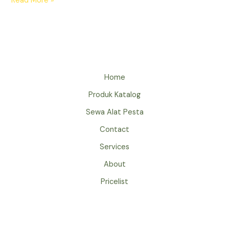
Read More »
LAMPU
TAMAN
UNTUK
HIASAN
ACARA
SPESIAL
Home
DI
Produk Katalog
JAKARTA
SIAP
Sewa Alat Pesta
PASANG
Contact
Services
About
Pricelist