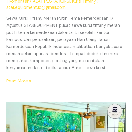
1 Komentar
/
ALAT PESTA
,
KURSI
,
Kursi Tiffany
/
star.equipment.id@gmail.com
Sewa Kursi Tiffany Merah Putih Tema Kemerdekaan 17
Agustus STAREQUIPMENT pusat sewa kursi tiffany merah
putih tema kemerdekaan Jakarta. Di sekolah, kantor,
kampus, dan perusahaan, perayaan Hari Ulang Tahun
Kemerdekaan Republik Indonesia melibatkan banyak acara
meriah selain upacara bendera. Tempat duduk dan meja
merupakan komponen penting yang menentukan
kenyamanan dan estetika acara. Paket sewa kursi
SEWA
Read More »
KURSI
TIFFANY
MERAH
PUTIH
TEMA
KEMERDEKAAN
JAKARTA