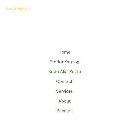
SEWA
Read More »
KURSI
TIFFANY
AKRILIK
JAKARTA
TAHUN
2025
Home
Produk Katalog
Sewa Alat Pesta
Contact
Services
About
Pricelist