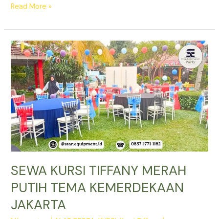
SEWA
Read More »
KURSI
TIFFANY
JAKARTA
SELATAN
SEWA KURSI TIFFANY MERAH
PUTIH TEMA KEMERDEKAAN
JAKARTA