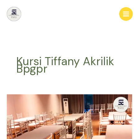
Lewati
ke
konten
Kursi Tiffany Akrilik
Bpgpr