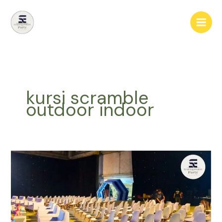
Lewati
ke
konten
kursi scramble
outdoor indoor