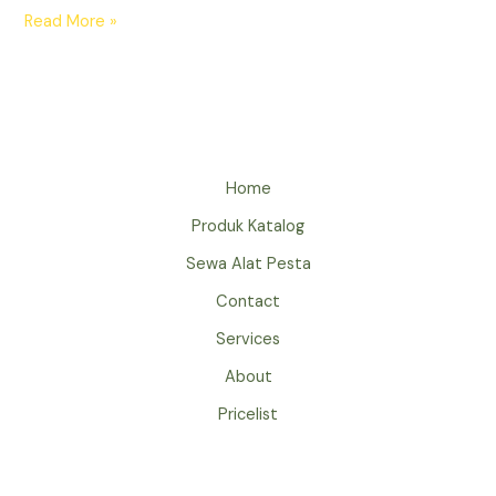
SEWA
Read More »
KURSI
SCRAMBLE
JAKARTA
Home
Produk Katalog
Sewa Alat Pesta
Contact
Services
About
Pricelist