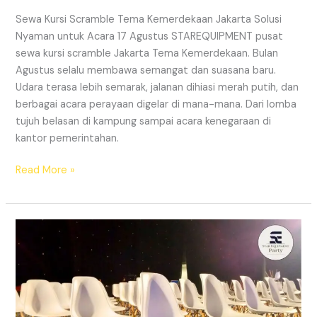
Sewa Kursi Scramble Tema Kemerdekaan Jakarta Solusi
Nyaman untuk Acara 17 Agustus STAREQUIPMENT pusat
sewa kursi scramble Jakarta Tema Kemerdekaan. Bulan
Agustus selalu membawa semangat dan suasana baru.
Udara terasa lebih semarak, jalanan dihiasi merah putih, dan
berbagai acara perayaan digelar di mana-mana. Dari lomba
tujuh belasan di kampung sampai acara kenegaraan di
kantor pemerintahan.
SEWA
Read More »
KURSI
SCRAMBLE
JAKARTA
TEMA
KEMERDEKAAN