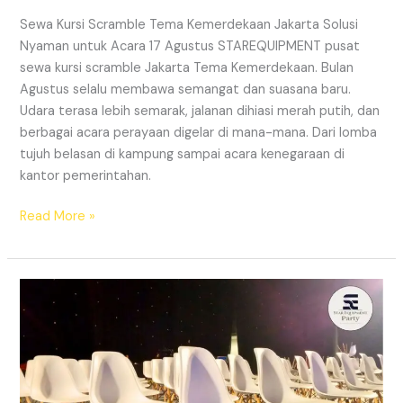
Sewa Kursi Scramble Tema Kemerdekaan Jakarta Solusi
Nyaman untuk Acara 17 Agustus STAREQUIPMENT pusat
sewa kursi scramble Jakarta Tema Kemerdekaan. Bulan
Agustus selalu membawa semangat dan suasana baru.
Udara terasa lebih semarak, jalanan dihiasi merah putih, dan
berbagai acara perayaan digelar di mana-mana. Dari lomba
tujuh belasan di kampung sampai acara kenegaraan di
kantor pemerintahan.
SEWA
Read More »
KURSI
SCRAMBLE
JAKARTA
TEMA
KEMERDEKAAN