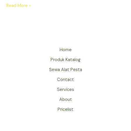
SEWA
Read More »
KURSI
SCRAMBLE
JAKARTA
Home
Produk Katalog
Sewa Alat Pesta
Contact
Services
About
Pricelist