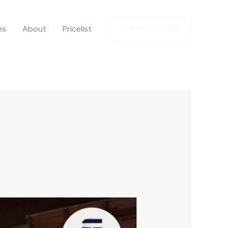
es
About
Pricelist
0857-1771-1162