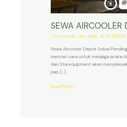
SEWA AIRCOOLER 
7 Komentar
/
Aircooler
,
ALAT PESTA
Sewa Aircooler Depok Solusi Pend
mencari cara untuk menjaga acara An
dari Starequipment akan menyelesaik
pas, […]
SEWA
Read More »
AIRCOOLER
DEPOK