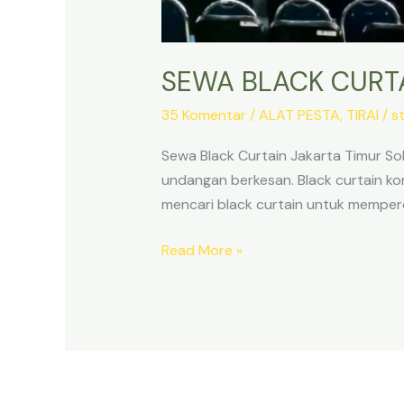
SEWA BLACK CURTA
35 Komentar
/
ALAT PESTA
,
TIRAI
/
s
Sewa Black Curtain Jakarta Timur So
undangan berkesan. Black curtain kom
mencari black curtain untuk memperca
SEWA
Read More »
BLACK
CURTAIN
JAKARTA
TIMUR
SOLUSI
DEKORASI