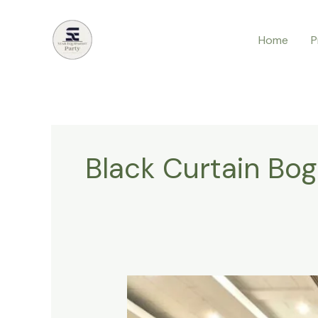
Lewati
ke
Home
P
konten
Black Curtain Bog