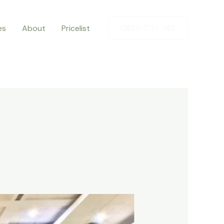
es
About
Pricelist
0857-1771-1162